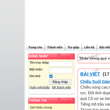
Trang chủ
Thành viên
Trợ giúp
Liên hệ
Bài viết
ĐĂNG NHẬP
Chào mừng quý vị 
Tên truy nhập
Mật khẩu
BÀI VIẾT
(17
Ghi nhớ
Chiều Suối Già
Chiều vùng cao,
Quên mật khẩu
ĐK thành viên
rực. Đôi tình du
quá Cô vợ se la
THÔNG TIN
Tiếng mõ trâu va
Giới thiệu chung
Thành bức tranh 