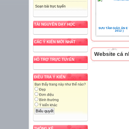
Soạn bài trực tuyến
TÀI NGUYÊN DẠY HỌC
SƯU TẦM GIÁO ÁN E 7 -
2012 )
CÁC Ý KIẾN MỚI NHẤT
Website cá n
HỖ TRỢ TRỰC TUYẾN
ĐIỀU TRA Ý KIẾN
Bạn thấy trang này như thế nào?
Đẹp
Đơn điệu
Bình thường
Ý kiến khác
THỐNG KÊ