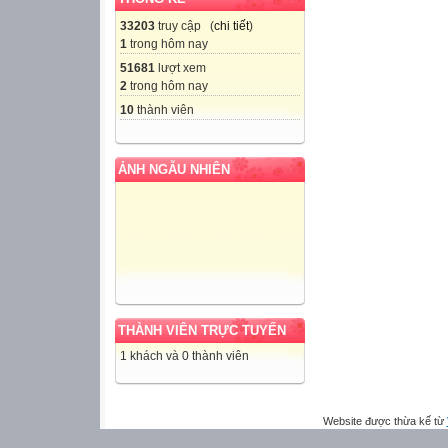
33203
truy cập (
chi tiết
)
1
trong hôm nay
51681
lượt xem
2
trong hôm nay
10
thành viên
ẢNH NGẪU NHIÊN
THÀNH VIÊN TRỰC TUYẾN
1 khách và 0 thành viên
Website được thừa kế từ