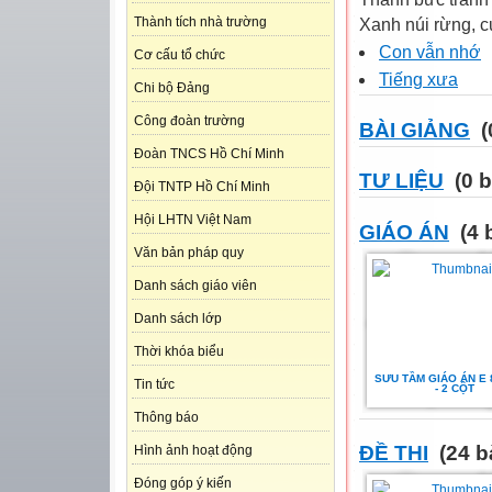
Thành tích nhà trường
Xanh núi rừng, cu
Con vẫn nhớ
Cơ cấu tổ chức
Tiếng xưa
Chi bộ Đảng
Công đoàn trường
BÀI GIẢNG
(
Đoàn TNCS Hồ Chí Minh
TƯ LIỆU
(0 b
Đội TNTP Hồ Chí Minh
Hội LHTN Việt Nam
GIÁO ÁN
(4 
Văn bản pháp quy
Danh sách giáo viên
Danh sách lớp
Thời khóa biểu
SƯU TẦM GIÁO ÁN E 8 
Tin tức
- 2 CỘT
Thông báo
ĐỀ THI
(24 b
Hình ảnh hoạt động
Đóng góp ý kiến